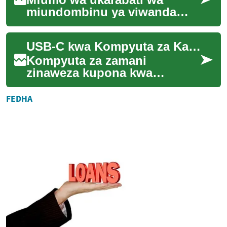
miundombinu ya viwanda
kupitia vipande
vinavyojengwa awali unazidi
USB-C kwa Kompyuta za Kale: Mwanga wa Upyaji
kuvutia kampuni zinazolenga
...
Kompyuta za zamani
zinaweza kupona kwa
muunganisho wa USB-C. Hii
inahitaji uelewa wa nguvu,
FEDHA
vidhibiti vya PD, na mare...