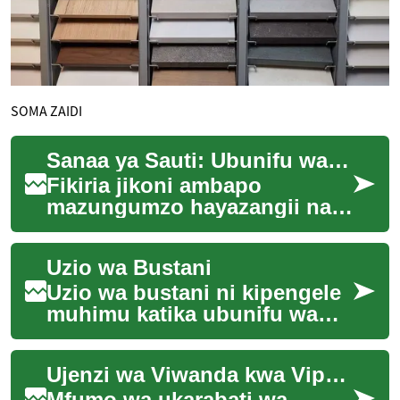
SOMA ZAIDI
Sanaa ya Sauti: Ubunifu wa Akustiki Nyumbani
Fikiria jikoni ambapo
mazungumzo hayazangii na
piano inasikika kwa uwazi.
Sauti nyumbani inaweza
Uzio wa Bustani
kubadilisha hisia na...
Uzio wa bustani ni kipengele
muhimu katika ubunifu wa
mandhari ya nyumbani.
Unaweza kutumika kwa
Ujenzi wa Viwanda kwa Vipande: Mbinu za Haraka
madhumuni mbalimbali...
Mfumo wa ukarabati wa