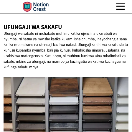
UFUNGAJI WA
SAKAFU
Ufungaji wa sakafu ni mchakato muhimu katika ujenzi na ukarabati wa
nyumba. Ni hatua ya mwisho katika kukamilisha chumba, inayochangia sana
katika muonekano na utendaji kazi wa nafasi. Ufungaji sahihi wa sakafu sio tu
kuhusu kupamba nyumba, bali pia kuhusu kuhakikisha uimara, usalama, na
urahisi wa matengenezo. Kwa hivyo, ni muhimu kuelewa aina mbalimbali za
sakafu, mbinu za ufungaji, na mambo ya kuzingatia wakati wa kuchagua na
kufunga sakafu mpya.