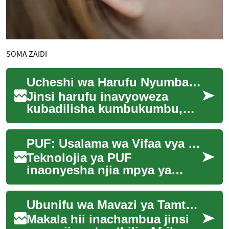
SOMA ZAIDI
Ucheshi wa Harufu Nyumbani: Sanaa ya Kuunda Mazingira
Jinsi harufu inavyoweza
kubadilisha kumbukumbu,
hali ya hisia, na mwonekano
wa chumba inastarehesha
PUF: Usalama wa Vifaa vya Kielektroniki
wazo. Nimejaribu ...
Teknolojia ya PUF
inaonyesha njia mpya ya
kuthibitisha vifaa bila
kufuatilia data za kibinafsi.
Ubunifu wa Mavazi ya Tamthilia kwa Vifaa vya AI
Inategemea kasoro ndo...
Makala hii inachambua jinsi