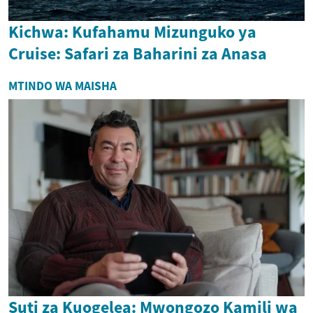
Kichwa: Kufahamu Mizunguko ya
Cruise: Safari za Baharini za Anasa
MTINDO WA MAISHA
Suti za Kuogelea: Mwongozo Kamili wa