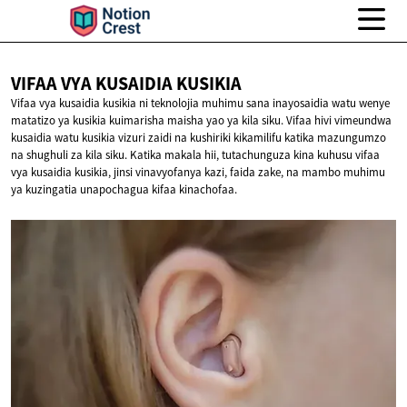
VIFAA VYA
KUSAIDIA KUSIKIA
Vifaa vya kusaidia kusikia ni teknolojia muhimu sana inayosaidia watu wenye
matatizo ya kusikia kuimarisha maisha yao ya kila siku. Vifaa hivi vimeundwa
kusaidia watu kusikia vizuri zaidi na kushiriki kikamilifu katika mazungumzo
na shughuli za kila siku. Katika makala hii, tutachunguza kina kuhusu vifaa
vya kusaidia kusikia, jinsi vinavyofanya kazi, faida zake, na mambo muhimu
ya kuzingatia unapochagua kifaa kinachofaa.