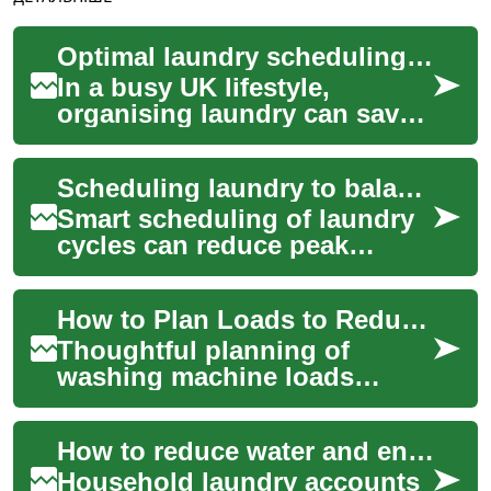
Optimal laundry scheduling for a busy lifestyle
In a busy UK lifestyle,
organising laundry can save
time, reduce energy and
water use, and extend the life
Scheduling laundry to balance household electricity demand
of clothin...
Smart scheduling of laundry
cycles can reduce peak
electricity demand, lower
household energy and water
How to Plan Loads to Reduce Water and Energy Costs
use, and exte...
Thoughtful planning of
washing machine loads
reduces water and energy
use, improves washing
How to reduce water and energy use during washing
efficiency, and extends a...
Household laundry accounts