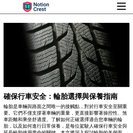
確保行車安全：輪胎選擇與保養指南
輪胎是車輛與路面之間唯一的接觸點，對於行車安全至關重
要。它們不僅支撐著車輛的重量，更直接影響著操控性、煞
車距離和乘坐舒適度。了解如何正確選擇適合您車輛的輪
胎，以及如何進行日常保養，是每位駕駛人確保行車安全與
延長輪胎使用壽命的關鍵。本文將深入探討輪胎的各個面