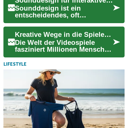
Sounddesign für interaktive Erlebnisse entdecken
Online-...
Sounddesign ist ein
entscheidendes, oft
unterschätztes Element in der
Gestaltung interaktiver
Kreative Wege in die Spieleentwicklung
Erlebnisse, insbesonder...
Die Welt der Videospiele
fasziniert Millionen Menschen
weltweit und hat sich zu
einem bedeutenden
LIFESTYLE
Wirtschaftszweig en...