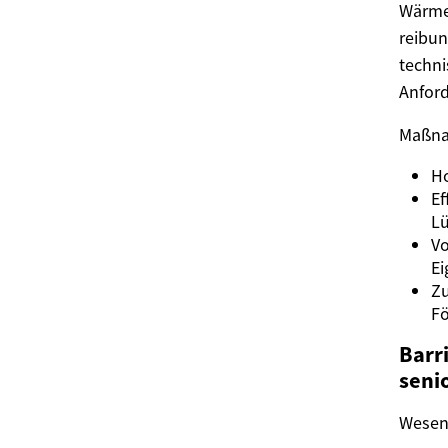
Wärme
reibun
techni
Anfor
Maßnah
Ho
Ef
Lü
Vo
Ei
Zu
Fö
Barr
seni
Wesent