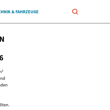
CHNIK & FAHRZEUGE
EN
6
m²
und
faden
lten.