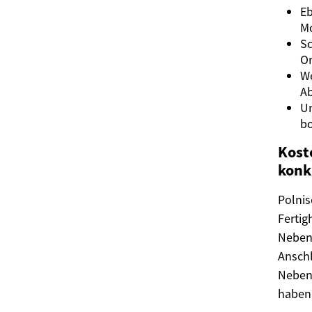
Eb
Mo
Sc
Or
We
Ab
Um
bo
Kost
konk
Polnis
Fertig
Neben
Anschl
Neben
haben