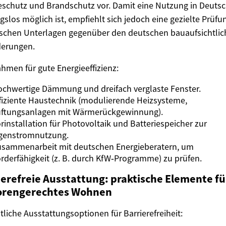
schutz und Brandschutz vor. Damit eine Nutzung in Deuts
gslos möglich ist, empfiehlt sich jedoch eine gezielte Prüfu
schen Unterlagen gegenüber den deutschen bauaufsichtli
derungen.
men für gute Energieeffizienz:
chwertige Dämmung und dreifach verglaste Fenster.
fiziente Haustechnik (modulierende Heizsysteme,
ftungsanlagen mit Wärmerückgewinnung).
rinstallation für Photovoltaik und Batteriespeicher zur
genstromnutzung.
sammenarbeit mit deutschen Energieberatern, um
rderfähigkeit (z. B. durch KfW‑Programme) zu prüfen.
ierefreie Ausstattung: praktische Elemente fü
orengerechtes Wohnen
liche Ausstattungsoptionen für Barrierefreiheit: