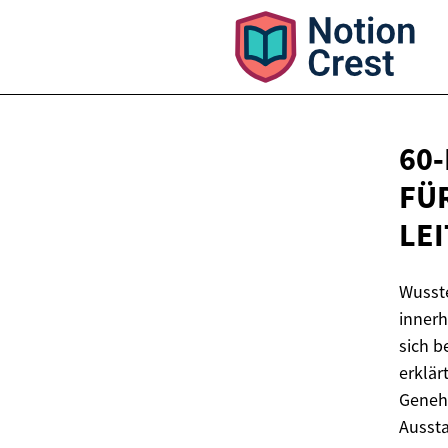
60
FÜ
LE
Wusste
innerh
sich b
erklär
Geneh
Aussta