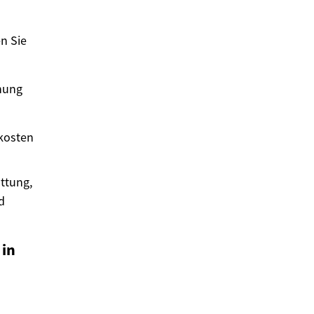
en Sie
nnung
kosten
ttung,
d
 in