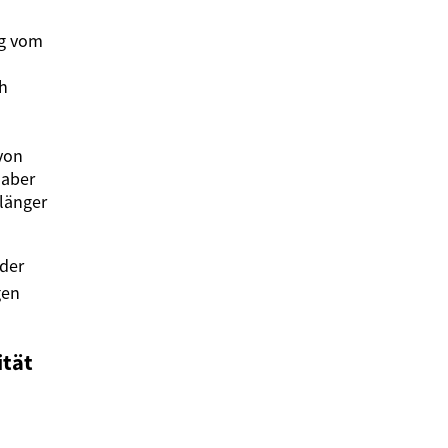
ig vom
ch
 von
 aber
länger
der
gen
ität