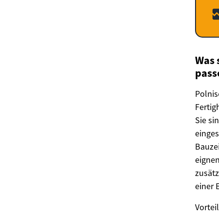
Was 
pass
Polnis
Fertig
Sie si
einges
Bauzei
eignen
zusätz
einer 
Vortei