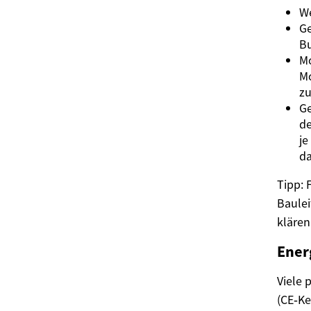
We
Ge
Bu
Mo
M
zu
Ge
de
je
da
Tipp: 
Baule
klären
Ener
Viele 
(CE‑Ke