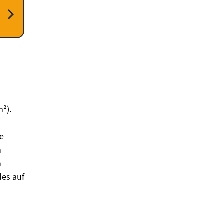
²).
e
n
n
les auf