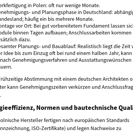
rkfertigung in Polen: oft nur wenige Monate.
nehmigungs‑ und Planungsphase in Deutschland: abhäng
ndesland; häufig ein bis mehrere Monate.
ntage vor Ort: Bei gut vorbereitetem Fundament lassen si
odule binnen Tagen aufbauen; Anschlussarbeiten kommen
sätzlich dazu.
samter Planungs‑ und Bauablauf: Realistisch liegt die Zeit
r Idee bis zum Einzug oft bei rund einem halben Jahr, kann
 nach Genehmigungsverfahren und Ausstattungswünschen 
uern.
Frühzeitige Abstimmung mit einem deutschen Architekten o
iter kann Genehmigungszeiten verkürzen und Anschlussfra
.
gieeffizienz, Normen und bautechnische Qual
polnische Hersteller fertigen nach europäischen Standards
nnzeichnung, ISO‑Zertifikate) und legen Nachweise zu