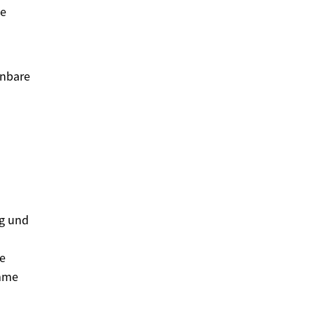
ie
anbare
ng und
e
umme