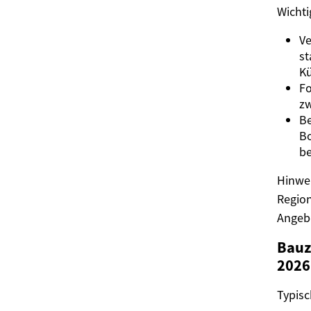
Wichti
Ve
st
Kü
Fo
zw
Be
Bo
be
Hinwei
Region
Angeb
Bauze
2026
Typisc