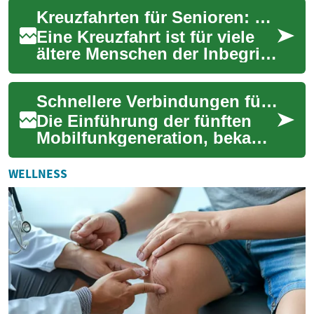
Städte und Landschaften zu...
Kreuzfahrten für Senioren: Entspannter Luxus auf hoher See
Eine Kreuzfahrt ist für viele
ältere Menschen der Inbegriff
des perfekten Urlaubs. Die
Kombination aus Komfort,
Schnellere Verbindungen für Ihr Mobilgerät erleben
Abent...
Die Einführung der fünften
Mobilfunkgeneration, bekannt
als 5G, hat die Art und Weise,
wie wir unsere Mobilgeräte
WELLNESS
nut...