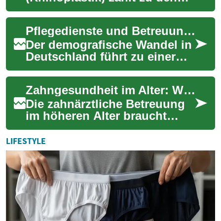
häufigsten ästhetischen
Operationen. Dieser Beitrag
Pflegedienste und Betreuung für Senioren: Was Sie wissen müssen
erklärt, warum ein...
Der demografische Wandel in
Deutschland führt zu einer
steigenden Nachfrage nach
qualifizierten Pflegediensten
Zahngesundheit im Alter: Wichtige Versorgung für Senioren
und Be...
Die zahnärztliche Betreuung
im höheren Alter braucht
besondere Aufmerksamkeit:
von Prophylaxe über
LIFESTYLE
Prothesen bis zu I...