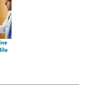
ine
dile