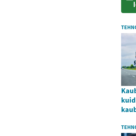
TEHNO
Kaub
kuid
kaub
TEHN