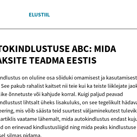
ELUSTIIL
TOKINDLUSTUSE ABC: MIDA
AKSITE
TEADMA EESTIS
ndlustus on oluline osa sõiduki omamisest ja kasutamisest
 See pakub rahalist kaitset nii teie kui ka teiste liiklejate jao
ike õnnetuste või kahjude korral. Kuigi paljud peavad
ndlustust lihtsalt üheks lisakuluks, on see tegelikult hädava
eering, mis võib säästa teid suurtest väljaminekutest tulevik
 artiklis vaatame lähemalt, mida autokindlustus endast kuj
ed on erinevad kindlustusliigid ning mida peaks kindlustuse
sel silmas pidama.