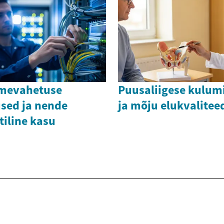
mevahetuse
Puusaliigese kulum
used ja nende
ja mõju elukvalitee
tiline kasu