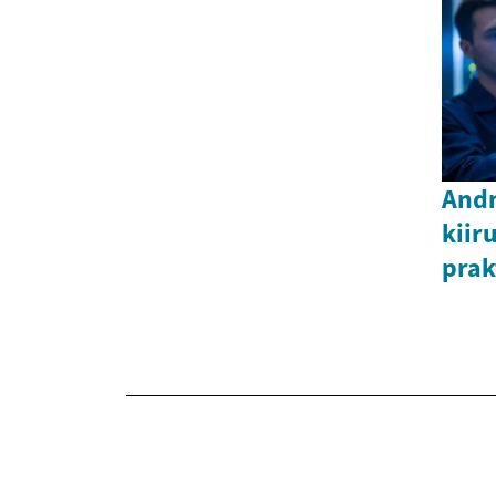
And
kiir
prak