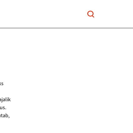
ks
jalik
us.
utab,