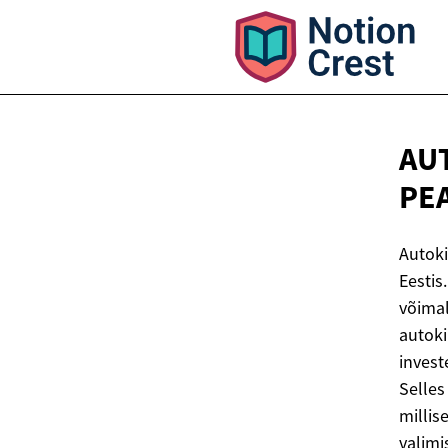
AU
PE
Autoki
Eestis.
võimal
autoki
invest
Selles
millis
valimi