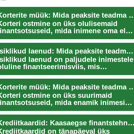
Korterite müük: Mida peaksite tead
Korteri ostmine on üks olulisemaid
finantsotsuseid, mida inimene oma elus
teeb. See on põnev, kuid samas ka
keeruline...
Isiklikud laenud: Mida peaksite teadma enne laenu võtmist
Isiklikud laenud on paljudele inimestele
oluline finantseerimisviis, mis
võimaldab katta ootamatuid kulutusi võ
teos...
Korterite müük: Mida peaksite teadma
Korteri ostmine on üks suurimaid
finantsotsuseid, mida enamik inimesi
oma elu jooksul teeb. See on põnev
samm, kuid n...
Krediitkaardid: Kaasaegse finantstehnoloogia võimalused
Krediitkaardid on tänapäeval üks