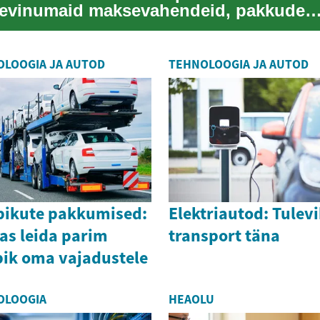
levinumaid maksevahendeid, pakkudes
kasutajatele mugavust ja paindlikkust
igapäevast...
LOOGIA JA AUTOD
TEHNOLOOGIA JA AUTOD
ikute pakkumised:
Elektriautod: Tulev
as leida parim
transport täna
ik oma vajadustele
OLOOGIA
HEAOLU