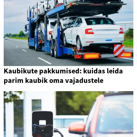
Kaubikute pakkumised: kuidas leida
parim kaubik oma vajadustele