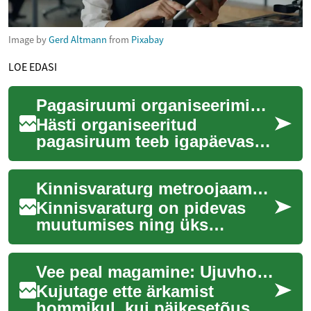
Image by
Gerd Altmann
from
Pixabay
LOE EDASI
Pagasiruumi organiseerimine: funktsionaalsete lahenduste planeerimine
Hästi organiseeritud
pagasiruum teeb igapäevase
sõidu mugavamaks,
turvalisemaks ja tõhusamaks.
Kinnisvaraturg metroojaamade läheduses: kasvav trend linnastumise ajastul
Selles artiklis käsitl...
Kinnisvaraturg on pidevas
muutumises ning üks
huvitavamaid trende viimastel
aastatel on olnud
Vee peal magamine: Ujuvhotellide uus ajastu
kinnisvaraarenduste koo...
Kujutage ette ärkamist
hommikul, kui päikesetõus