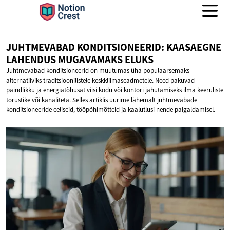
JUHTMEVABAD KONDITSIONEERID: KAASAEGNE
LAHENDUS
MUGAVAMAKS ELUKS
Juhtmevabad konditsioneerid on muutumas üha populaarsemaks
alternatiiviks traditsioonilistele keskkliimaseadmetele. Need pakuvad
paindlikku ja energiatõhusat viisi kodu või kontori jahutamiseks ilma keeruliste
torustike või kanaliteta. Selles artiklis uurime lähemalt juhtmevabade
konditsioneeride eeliseid, tööpõhimõtteid ja kaalutlusi nende paigaldamisel.