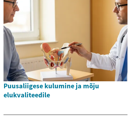
Puusaliigese kulumine ja mõju
elukvaliteedile