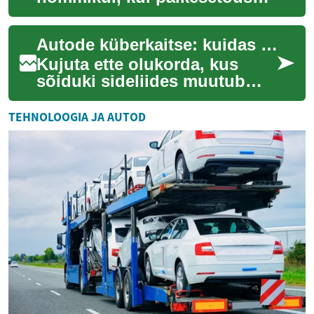
peegeldub vee pinnal ja
lained õrnalt loksuvad vastu
Autode küberkaitse: kuidas sõidukid muutuvad turvalisemaks
teie majutuskoh...
Kujuta ette olukorda, kus
sõiduki sideliides muutub
haavatavaks ja sinu isiklik
teave ning liikumismuster
TEHNOLOOGIA JA AUTOD
satuvad oht...