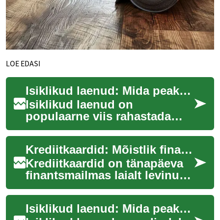
LOE EDASI
Isiklikud laenud: Mida peaksite teadma
Isiklikud laenud on
populaarne viis rahastada
suuri ostusid või
konsolideerida olemasolevaid
Krediitkaardid: Mõistlik finantsvahend või ohtlik võlalõks?
võlgasid. Need võimaldav...
Krediitkaardid on tänapäeva
finantsmailmas laialt levinud
makseviis, mis pakub
kasutajatele nii mugavust kui
Isiklikud laenud: Mida peaksite teadma enne laenu võtmist
ka paind...