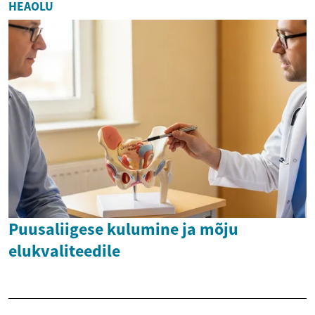
HEAOLU
Puusaliigese kulumine ja mõju
elukvaliteedile