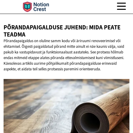
PÕRANDAPAIGALDUSE JUHEND: MIDA
PEATE
TEADMA
Põrandapaigaldus on oluline samm kodu või äriruumi renoveerimisel või
ehitamisel. Õigesti paigaldatud põrand mitte ainult ei näe kaunis välja, vaid
pakub ka vastupidavust ja funktsionaalsust aastateks. See protsess hõlmab
endas mitmeid etappe alates põranda ettevalmistamisest kuni viimistluseni.
Käesolevas artiklis uurime põhjalikumalt põrandapaigalduse erinevaid
aspekte, et aidata teil selles protsessis paremini orienteeruda.