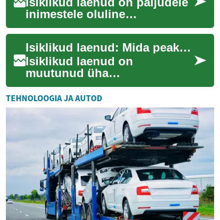
Isiklikud laenud on paljudele
inimestele oluline
finantseerimisviis, mis
võimaldab katta ootamatuid
Isiklikud laenud: Mida peaks teadma enne taotlemist
kulutusi või teos...
Isiklikud laenud on
muutunud üha
populaarsemaks viisiks
finantseerimaks erinevaid
TEHNOLOOGIA JA AUTOD
elulisi vajadusi. Olgu selleks
oota...