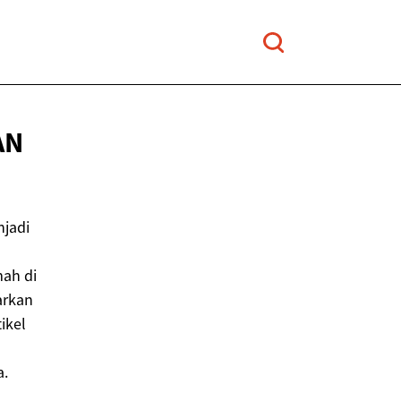
AN
njadi
ah di
arkan
ikel
a.