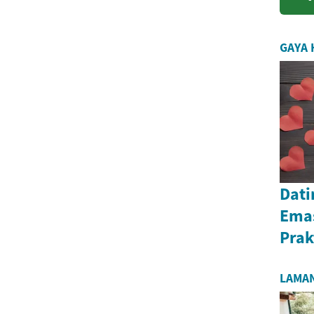
GAYA 
Dati
Ema
Prak
LAMA