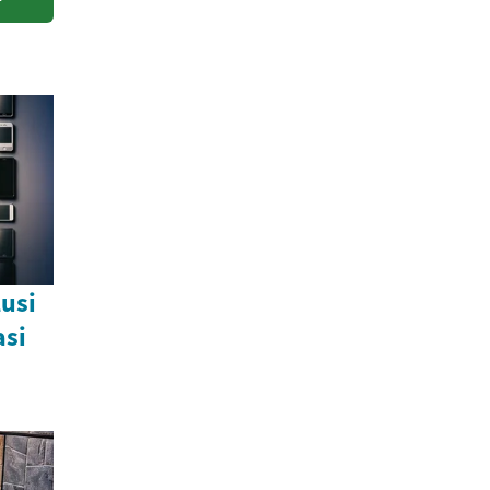
lusi
asi