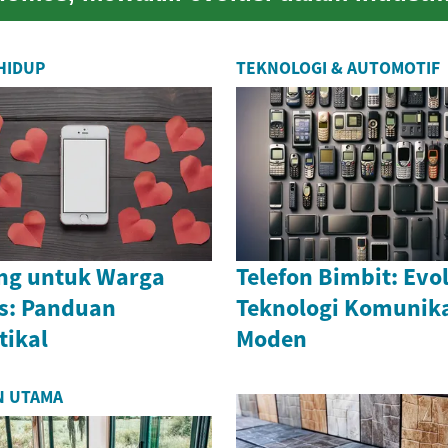
pembinaan yang menggabungkan
kecekapan, ...
HIDUP
TEKNOLOGI & AUTOMOTIF
ng untuk Warga
Telefon Bimbit: Evo
s: Panduan
Teknologi Komunik
tikal
Moden
N UTAMA