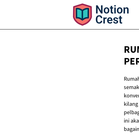
RU
PE
Rumah 
semak
konve
kilan
pelbag
ini a
bagaim