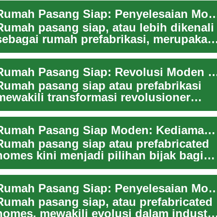
Rumah Pasang Siap: Penyelesaian Moden untuk Kedi
Rumah pasang siap, atau lebih dikenali
sebagai rumah prefabrikasi, merupakan
evolusi terkini dalam industri
pembinaan...
Rumah Pasang Siap: Revolusi Moden dalam Pembi
Rumah pasang siap atau prefabrikasi
mewakili transformasi revolusioner
dalam industri pembinaan kediaman
moden. Konse...
Rumah Pasang Siap Moden: Kediaman Masa Depan yang Praktikal
Rumah pasang siap atau prefabricated
homes kini menjadi pilihan bijak bagi
mereka yang mahukan kediaman
moden, kos ef...
Rumah Pasang Siap: Penyelesaian Moden untuk Ked
Rumah pasang siap, atau prefabricated
homes, mewakili evolusi dalam industri