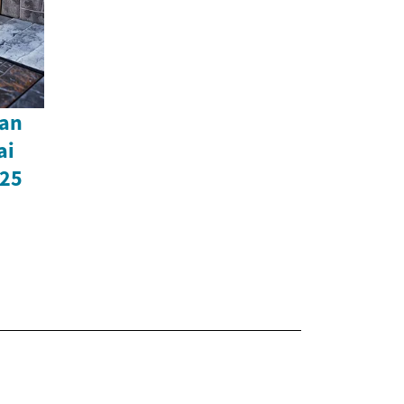
an
ai
025